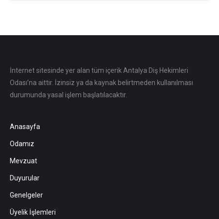
İnternet sitesinde yer alan tüm içerik Antalya Diş Hekimleri
Odası’na aittir. İzinsiz ya da kaynak belirtmeden kullanılması
durumunda yasal işlem başlatılacaktır.
Anasayfa
Odamız
Mevzuat
Duyurular
Genelgeler
Üyelik İşlemleri