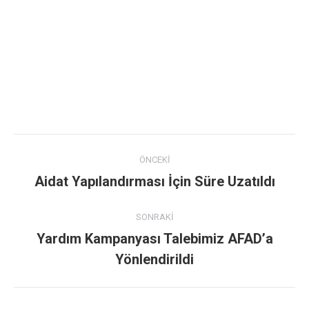
Post
ÖNCEKI
navigation
Aidat Yapılandırması İçin Süre Uzatıldı
Previous
post:
SONRAKI
Yardım Kampanyası Talebimiz AFAD’a
Next
Yönlendirildi
post: