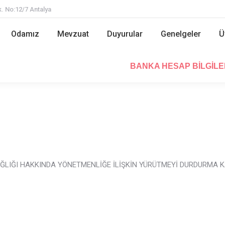
. No:12/7 Antalya
Odamız
Mevzuat
Duyurular
Genelgeler
Odamız
Mevzuat
Duyurular
Genelgeler
Ü
BANKA HESAP BİLGİL
BANKA HESAP BİLGİLE
SAĞLIĞI HAKKINDA YÖNETMENLİĞE İLİŞKİN YÜRÜTMEYİ DURDURMA 