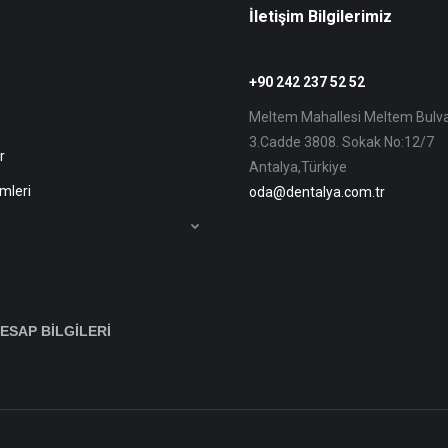
İletişim Bilgilerimiz
+90 242 237 52 52
Meltem Mahallesi Meltem Bulva
3.Cadde 3808. Sokak No:12/7
r
Antalya,Türkiye
emleri
oda@dentalya.com.tr
ESAP BİLGİLERİ