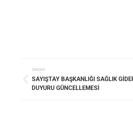
Post
ÖNCEKI
navigation
SAYIŞTAY BAŞKANLIĞI SAĞLIK GİDE
Previous
DUYURU GÜNCELLEMESİ
post: