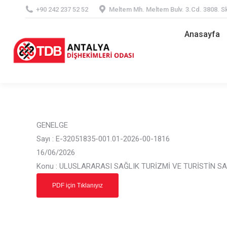
+90 242 237 52 52
Meltem Mh. Meltem Bulv. 3.Cd. 3808. Sk
Anasayfa
Anasayfa
GENELGE
Sayı : E-32051835-001.01-2026-00-1816
16/06/2026
Konu : ULUSLARARASI SAĞLIK TURİZMİ VE TURİSTİN 
PDF için Tıklanıyız