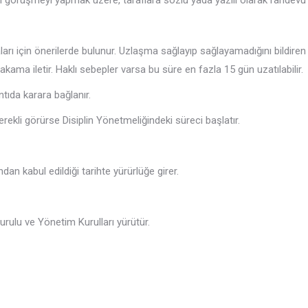
li görüşmeyi yapmak üzere, taraflara sözlü yada yazılı olarak randevu 
rı için önerilerde bulunur. Uzlaşma sağlayıp sağlayamadığını bildiren 
ama iletir. Haklı sebepler varsa bu süre en fazla 15 gün uzatılabilir.
ntıda karara bağlanır.
kli görürse Disiplin Yönetmeliğindeki süreci başlatır.
n kabul edildiği tarihte yürürlüğe girer.
ulu ve Yönetim Kurulları yürütür.