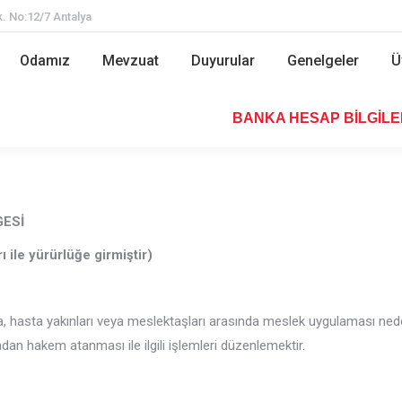
. No:12/7 Antalya
Odamız
Mevzuat
Duyurular
Genelgeler
Odamız
Mevzuat
Duyurular
Genelgeler
Ü
BANKA HESAP BİLGİL
BANKA HESAP BİLGİLE
GESİ
 ile yürürlüğe girmiştir)
, hasta yakınları veya meslektaşları arasında meslek uygulaması nedeni
an hakem atanması ile ilgili işlemleri düzenlemektir.