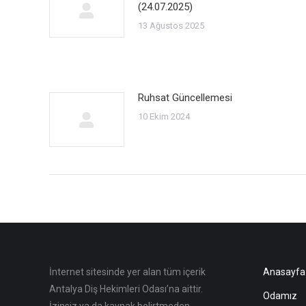
(24.07.2025)
13 Ağustos 2025
Ruhsat Güncellemesi
10 Ekim 2024
İnternet sitesinde yer alan tüm içerik
Anasayfa
Antalya Diş Hekimleri Odası’na aittir.
Odamız