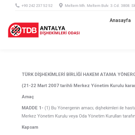
+90 242 237 52 52
Meltem Mh. Meltem Bulv. 3.Cd. 3808. Sk
Anasayfa
Anasayfa
TÜRK DİŞHEKİMLERİ BİRLİĞİ HAKEM ATAMA YÖNER
(21-22 Mart 2007 tarihli Merkez Yönetim Kurulu kararı
Amaç
MADDE 1-
(1) Bu Yönergenin amacı; dişhekimleri ile hasta
Merkez Yönetim Kurulu veya Oda Yönetim Kurulları tarafınd
Kapsam