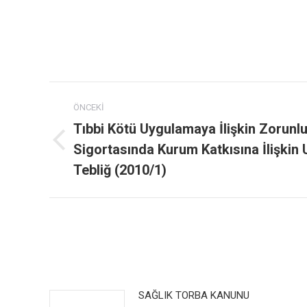
Post
ÖNCEKI
navigation
Tıbbi Kötü Uygulamaya İlişkin Zorunl
Sigortasında Kurum Katkısına İlişkin 
Previous
post:
Tebliğ (2010/1)
SAĞLIK TORBA KANUNU