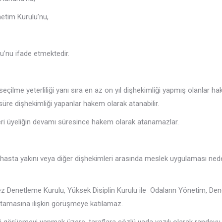
netim Kurulu’nu,
u’nu ifade etmektedir.
çilme yeterliliği yanı sıra en az on yıl dişhekimliği yapmış olanlar 
re dişhekimliği yapanlar hakem olarak atanabilir.
eleri üyeliğin devamı süresince hakem olarak atanamazlar.
ta, hasta yakını veya diğer dişhekimleri arasında meslek uygulaması ne
netleme Kurulu, Yüksek Disiplin Kurulu ile Odaların Yönetim, Denetleme
atamasına ilişkin görüşmeye katılamaz.