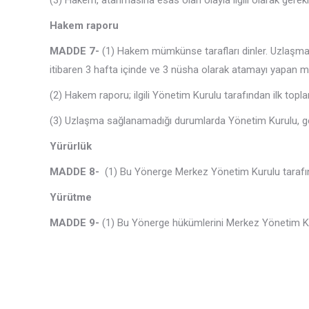
(3) Hakem, atanmasına esas olan olayla ilgili olarak gerek
Hakem raporu
MADDE
7-
(1) Hakem mümkünse tarafları dinler. Uzlaşmala
itibaren 3 hafta içinde ve 3 nüsha olarak atamayı yapan mak
(2) Hakem raporu; ilgili Yönetim Kurulu tarafından ilk topla
(3) Uzlaşma sağlanamadığı durumlarda Yönetim Kurulu, gere
Yürürlük
MADDE 8-
(1) Bu Yönerge Merkez Yönetim Kurulu tarafında
Yürütme
MADDE 9-
(1) Bu Yönerge hükümlerini Merkez Yönetim Kur