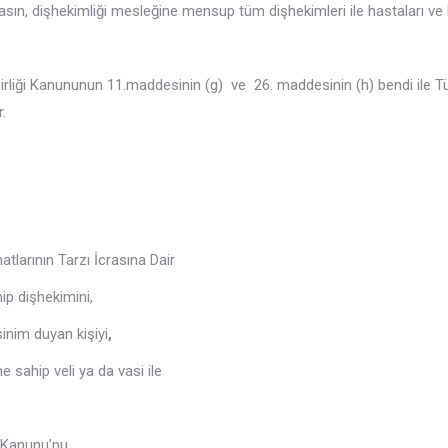
sın, dişhekimliği mesleğine mensup tüm dişhekimleri ile hastaları ve h
rliği Kanununun 11.maddesinin (g) ve 26. maddesinin (h) bendi ile Tür
.
tlarının Tarzı İcrasına Dair
p dişhekimini,
inim duyan kişiyi
,
e sahip veli ya da vasi ile
i Kanunu’nu,