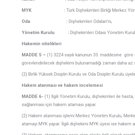
MYK :
Türk Dişhekimleri Birliği Merkez Yö
Oda :
Dişhekimleri Odaları’nı,
Yönetim Kurulu :
Dişhekimleri Odası Yönetim Kurul
Hakemin nitelikleri
MADDE
5 –
(1) 3224 sayılı kanunun 33. maddesine göre se
görevlendirilecek dişhekimi bulunamadığı zaman daha az sü
(2) Birlik Yüksek Disiplin Kurulu ve Oda Disiplin Kurulu üy
Hakem atanması ve hakem incelemesi
MADDE 6-
(1) İlgili Yönetim Kurulu, dişhekimleri ile has
sağlanması için hakem ataması yapar.
(2) Hakem atanması işlemi Merkez Yönetim Kurulu, Merkez De
atamayı MYK yapar. İlgili dişhekimi MYK üyesi ise hakem 