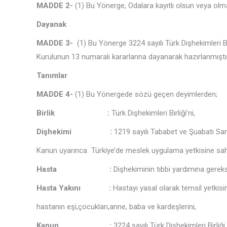
MADDE 2-
(1) Bu Yönerge, Odalara kayıtlı olsun veya olma
Dayanak
MADDE 3-
(1) Bu Yönerge 3224 sayılı Türk Dişhekimleri Bi
Kurulunun 13 numaralı kararlarına dayanarak hazırlanmıştır
Tanımlar
MADDE
4-
(1) Bu Yönergede sözü geçen deyimlerden;
Birlik :
Türk Dişhekimleri Birliği’ni,
Dişhekimi :
1219 sayılı Tababet ve Şuabatı Sana
Kanun uyarınca Türkiye’de meslek uygulama yetkisine sahi
Hasta :
Dişhekiminin tıbbi yardımına gereks
Hasta Yakını :
Hastayı yasal olarak temsil yetkisin
hastanın eşi,çocukları,anne, baba ve kardeşlerini,
Kanun :
3224 sayılı Türk Dişhekimleri Birliğ