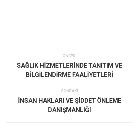
Post
ÖNCEKI
navigation
SAĞLIK HİZMETLERİNDE TANITIM VE
Previous
BİLGİLENDİRME FAALİYETLERİ
post:
SONRAKI
İNSAN HAKLARI VE ŞİDDET ÖNLEME
Next
DANIŞMANLIĞI
post: