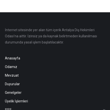
İnternet sitesinde yer alan tüm içerik Antalya Diş Hekimleri
Odası’na aittir. İzinsiz ya da kaynak belirtmeden kullanılması
durumunda yasal işlem başlatılacaktır.
Anasayfa
Odamız
Mevzuat
Duyurular
Genelgeler
Üyelik İşlemleri
SSS