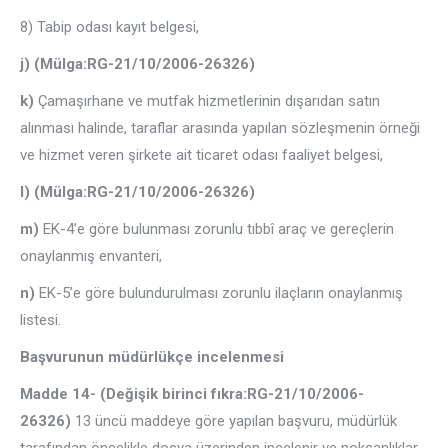
8) Tabip odası kayıt belgesi,
j) (Mülga:RG-21/10/2006-26326)
k)
Çamaşırhane ve mutfak hizmetlerinin dışarıdan satın
alınması halinde, taraflar arasında yapılan sözleşmenin örneği
ve hizmet veren şirkete ait ticaret odası faaliyet belgesi,
l) (Mülga:RG-21/10/2006-26326)
m)
EK-4’e göre bulunması zorunlu tıbbî araç ve gereçlerin
onaylanmış envanteri,
n)
EK-5’e göre bulundurulması zorunlu ilaçların onaylanmış
listesi.
Başvurunun müdürlükçe incelenmesi
Madde 14- (Değişik birinci fıkra:RG-21/10/2006-
26326)
13 üncü maddeye göre yapılan başvuru, müdürlük