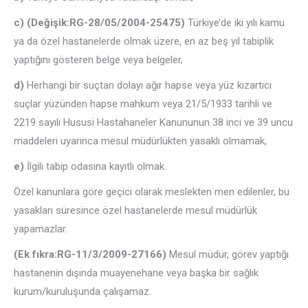
c) (Değişik:RG-28/05/2004-25475)
Türkiye’de iki yılı kamu
ya da özel hastanelerde olmak üzere, en az beş yıl tabiplik
yaptığını gösteren belge veya belgeler,
d)
Herhangi bir suçtan dolayı ağır hapse veya yüz kızartıcı
suçlar yüzünden hapse mahkum veya 21/5/1933 tarihli ve
2219 sayılı Hususi Hastahaneler Kanununun 38 inci ve 39 uncu
maddeleri uyarınca mesul müdürlükten yasaklı olmamak,
e)
İlgili tabip odasına kayıtlı olmak.
Özel kanunlara göre geçici olarak meslekten men edilenler, bu
yasakları süresince özel hastanelerde mesul müdürlük
yapamazlar.
(Ek fıkra:RG-11/3/2009-27166)
Mesul müdür, görev yaptığı
hastanenin dışında muayenehane veya başka bir sağlık
kurum/kuruluşunda çalışamaz.