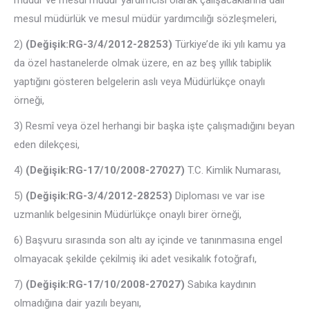
müdür ve mesul müdür yardımcısı olarak çalışacaklarına dair
mesul müdürlük ve mesul müdür yardımcılığı sözleşmeleri,
2)
(Değişik:RG-3/4/2012-28253)
Türkiye’de iki yılı kamu ya
da özel hastanelerde olmak üzere, en az beş yıllık tabiplik
yaptığını gösteren belgelerin aslı veya Müdürlükçe onaylı
örneği,
3) Resmî veya özel herhangi bir başka işte çalışmadığını beyan
eden dilekçesi,
4)
(Değişik:RG-17/10/2008-27027)
T.C. Kimlik Numarası,
5)
(Değişik:RG-3/4/2012-28253)
Diploması ve var ise
uzmanlık belgesinin Müdürlükçe onaylı birer örneği,
6) Başvuru sırasında son altı ay içinde ve tanınmasına engel
olmayacak şekilde çekilmiş iki adet vesikalık fotoğrafı,
7)
(Değişik:RG-17/10/2008-27027)
Sabıka kaydının
olmadığına dair yazılı beyanı,