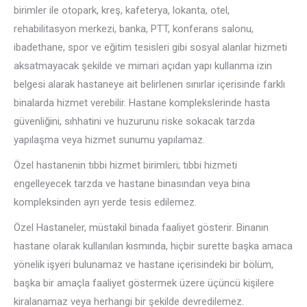
birimler ile otopark, kreş, kafeterya, lokanta, otel,
rehabilitasyon merkezi, banka, PTT, konferans salonu,
ibadethane, spor ve eğitim tesisleri gibi sosyal alanlar hizmeti
aksatmayacak şekilde ve mimari açıdan yapı kullanma izin
belgesi alarak hastaneye ait belirlenen sınırlar içerisinde farklı
binalarda hizmet verebilir. Hastane komplekslerinde hasta
güvenliğini, sıhhatini ve huzurunu riske sokacak tarzda
yapılaşma veya hizmet sunumu yapılamaz.
Özel hastanenin tıbbi hizmet birimleri; tıbbi hizmeti
engelleyecek tarzda ve hastane binasından veya bina
kompleksinden ayrı yerde tesis edilemez.
Özel Hastaneler, müstakil binada faaliyet gösterir. Binanın
hastane olarak kullanılan kısmında, hiçbir surette başka amaca
yönelik işyeri bulunamaz ve hastane içerisindeki bir bölüm,
başka bir amaçla faaliyet göstermek üzere üçüncü kişilere
kiralanamaz veya herhangi bir şekilde devredilemez.