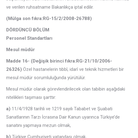
ve verilen ruhsatname Bakanlıkça iptal edilir.
(Mülga son fıkra:RG-15/2/2008-26788)
DÖRDÜNCÜ BÖLÜM
Personel Standartları
Mesul müdür
Madde 16- (Değişik birinci fıkra:RG-21/10/2006-
26326)
Özel hastanelerin tıbbî, idarî ve teknik hizmetleri bir
mesul müdür sorumluluğunda yürütülür.
Mesul müdür olarak görevlendirilecek olan tabibin aşağıdaki
nitelikleri taşıması şarttır:
a)
11/4/1928 tarihli ve 1219 sayılı Tababet ve Şuabati
Sanatlarının Tarzı İcrasına Dair Kanun uyarınca Türkiye’de
sanatını yapmaya mezun olmak,
b)
Türkiye Cumhuriyeti vatandaşı olmak,