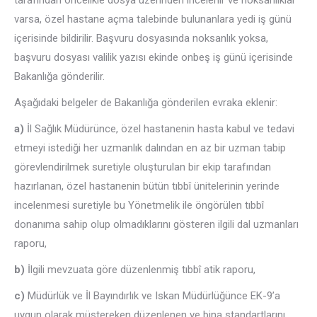
tarafından öncelikle dosya üzerinden incelenir ve noksanlıklar
varsa, özel hastane açma talebinde bulunanlara yedi iş günü
içerisinde bildirilir. Başvuru dosyasında noksanlık yoksa,
başvuru dosyası valilik yazısı ekinde onbeş iş günü içerisinde
Bakanlığa gönderilir.
Aşağıdaki belgeler de Bakanlığa gönderilen evraka eklenir:
a)
İl Sağlık Müdürünce, özel hastanenin hasta kabul ve tedavi
etmeyi istediği her uzmanlık dalından en az bir uzman tabip
görevlendirilmek suretiyle oluşturulan bir ekip tarafından
hazırlanan, özel hastanenin bütün tıbbî ünitelerinin yerinde
incelenmesi suretiyle bu Yönetmelik ile öngörülen tıbbî
donanıma sahip olup olmadıklarını gösteren ilgili dal uzmanları
raporu,
b)
İlgili mevzuata göre düzenlenmiş tıbbî atik raporu,
c)
Müdürlük ve İl Bayındırlık ve Iskan Müdürlüğünce EK-9’a
uygun olarak müştereken düzenlenen ve bina standartlarını