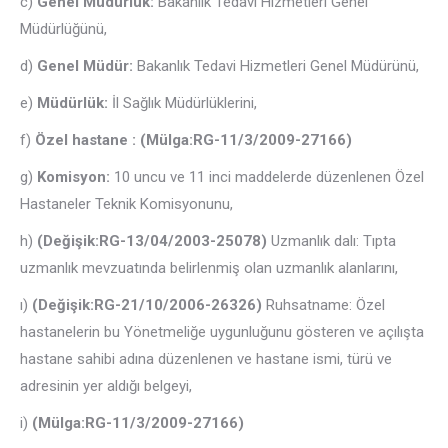
c)
Genel Müdürlük:
Bakanlık Tedavi Hizmetleri Genel
Müdürlüğünü,
d)
Genel Müdür:
Bakanlık Tedavi Hizmetleri Genel Müdürünü,
e)
Müdürlük:
İl Sağlık Müdürlüklerini,
f)
Özel hastane : (Mülga:RG-11/3/2009-27166)
g)
Komisyon:
10 uncu ve 11 inci maddelerde düzenlenen Özel
Hastaneler Teknik Komisyonunu,
h)
(Değişik:RG-13/04/2003-25078)
Uzmanlık dalı: Tıpta
uzmanlık mevzuatında belirlenmiş olan uzmanlık alanlarını,
ı)
(Değişik:RG-21/10/2006-26326)
Ruhsatname: Özel
hastanelerin bu Yönetmeliğe uygunluğunu gösteren ve açılışta
hastane sahibi adına düzenlenen ve hastane ismi, türü ve
adresinin yer aldığı belgeyi,
i)
(Mülga:RG-11/3/2009-27166)