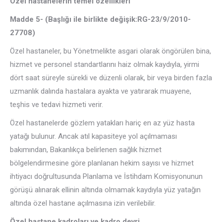
Özel hastanelerin temel özellikleri
Madde 5- (Başlığı ile birlikte değişik:RG-23/9/2010-
27708)
Özel hastaneler, bu Yönetmelikte asgari olarak öngörülen bina,
hizmet ve personel standartlarını haiz olmak kaydıyla, yirmi
dört saat süreyle sürekli ve düzenli olarak, bir veya birden fazla
uzmanlık dalında hastalara ayakta ve yatırarak muayene,
teşhis ve tedavi hizmeti verir.
Özel hastanelerde gözlem yatakları hariç en az yüz hasta
yatağı bulunur. Ancak atıl kapasiteye yol açılmaması
bakımından, Bakanlıkça belirlenen sağlık hizmet
bölgelendirmesine göre planlanan hekim sayısı ve hizmet
ihtiyacı doğrultusunda Planlama ve İstihdam Komisyonunun
görüşü alınarak ellinin altında olmamak kaydıyla yüz yatağın
altında özel hastane açılmasına izin verilebilir.
Özel hastane kadroları ve kadro devri