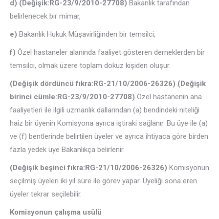
d) (Değişik:RG-23/9/2010-27708)
Bakanlık tarafından
belirlenecek bir mimar,
e)
Bakanlık Hukuk Müşavirliğinden bir temsilci,
f)
Özel hastaneler alanında faaliyet gösteren derneklerden bir
temsilci, olmak üzere toplam dokuz kişiden oluşur.
(Değişik dördüncü fıkra:RG-21/10/2006-26326) (Değişik
birinci cümle:RG-23/9/2010-27708)
Özel hastanenin ana
faaliyetleri ile ilgili uzmanlık dallarından (a) bendindeki niteliği
haiz bir üyenin Komisyona ayrıca iştiraki sağlanır. Bu üye ile (a)
ve (f) bentlerinde belirtilen üyeler ve ayrıca ihtiyaca göre birden
fazla yedek üye Bakanlıkça belirlenir.
(Değişik beşinci fıkra:RG-21/10/2006-26326)
Komisyonun
seçilmiş üyeleri iki yıl süre ile görev yapar. Üyeliği sona eren
üyeler tekrar seçilebilir.
Komisyonun çalışma usûlü