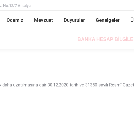
. No:12/7 Antalya
Odamız
Mevzuat
Duyurular
Genelgeler
Odamız
Mevzuat
Duyurular
Genelgeler
Ü
BANKA HESAP BİLGİL
BANKA HESAP BİLGİLE
ay daha uzatılmasına dair 30.12.2020 tarih ve 31350 sayılı Resmî Gaz