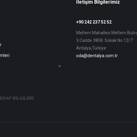
İletişim Bilgilerimiz
+90 242 237 52 52
Meltem Mahallesi Meltem Bulva
3.Cadde 3808. Sokak No:12/7
r
Antalya,Türkiye
emleri
oda@dentalya.com.tr
ESAP BİLGİLERİ