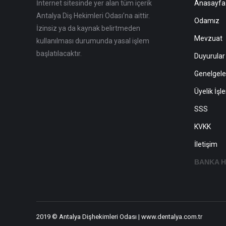
İnternet sitesinde yer alan tüm içerik
Anasayfa
Antalya Diş Hekimleri Odası’na aittir.
Odamız
İzinsiz ya da kaynak belirtmeden
Mevzuat
kullanılması durumunda yasal işlem
başlatılacaktır.
Duyurular
Genelgele
Üyelik İşl
SSS
KVKK
İletişim
BANKA H
2019 © Antalya Dişhekimleri Odası | www.dentalya.com.tr