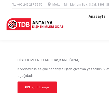
+90 242 237 52 52
Meltem Mh. Meltem Bulv. 3.Cd. 3808. Sk
Anasayfa
Anasayfa
DİŞHEKİMLERİ ODASI BAŞKANLIĞI’NA,
Koronavirüs salgını nedeniyle işten çıkarma yasağının, 2 
aşağıdadır.
PDF için Tıklanıyız