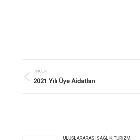
Post
ÖNCEKI
navigation
2021 Yılı Üye Aidatları
Previous
post:
ULUSLARARASI SAĞLIK TURİZMİ