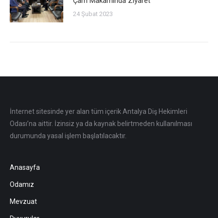
Çam Makamında Ziyaret
24 Şubat 2023
İnternet sitesinde yer alan tüm içerik Antalya Diş Hekimleri
Odası’na aittir. İzinsiz ya da kaynak belirtmeden kullanılması
durumunda yasal işlem başlatılacaktır.
Anasayfa
Odamız
Mevzuat