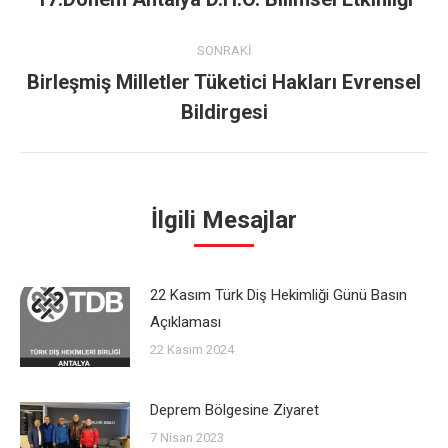
post:
SONRAKI
Birleşmiş Milletler Tüketici Hakları Evrensel
Next
Bildirgesi
post:
İlgili Mesajlar
22 Kasım Türk Diş Hekimliği Günü Basın
Açıklaması
22 Kasım 2024
Deprem Bölgesine Ziyaret
7 Nisan 2023