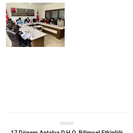
Post
ÖNCEKI
navigation
17.Dönem Antalya D.H.O. Bilimsel Etkinliği
Previous