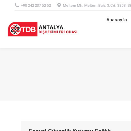
+90 242 237 52 52
Meltem Mh. Meltem Bulv. 3.Cd. 3808. Sk
Anasayfa
Anasayfa