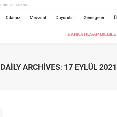
. No:12/7 Antalya
Odamız
Mevzuat
Duyurular
Genelgeler
Odamız
Mevzuat
Duyurular
Genelgeler
Ü
BANKA HESAP BİLGİL
BANKA HESAP BİLGİLE
DAILY ARCHIVES:
17 EYLÜL 2021