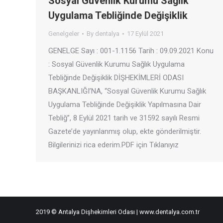
Sosyal Güvenlik Kurumu Sağlık
Uygulama Tebliğinde Değişiklik
Genelgeler
By
dentalya
17 Eylül 2021
GENELGE Sayı : 001-1.1156 Tarih : 09.09.2021 Konu
: Sosyal Güvenlik Kurumu Sağlık Uygulama
Tebliğinde Değişiklik DİŞHEKİMLERİ ODASI
BAŞKANLIĞI’NA, “Sosyal Güvenlik Kurumu Sağlık
Uygulama Tebliğinde Değişiklik Yapılmasına Dair
Tebliğ”, 8 Eylül 2021 tarih ve 31592 sayılı Resmi
Gazete’de yayınlanmış olup, ekte gönderilmiştir.
Bilgilerinizi rica ederim.PDF için Tıklanıyız
2019 © Antalya Dişhekimleri Odası | www.dentalya.com.tr