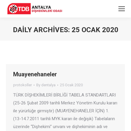
DAILY ARCHIVES:
25 OCAK 2020
Muayenehaneler
protokoller
By
dentalya
25 Ocak 2020
TÜRK DİŞHEKİMLERİ BİRLİĞİ TABELA STANDARTLARI
(25-26 Şubat 2009 tarihli Merkez Yönetim Kurulu kararı
ile yürürlüğe girmiştir) (MUAYENEHANELER İÇİN) 1.
(13-14.7.2011 tarihli MYK kararı ile değişik) Tabelaların
üzerinde “Dişhekimi” unvanı ve dişhekiminin adı ve